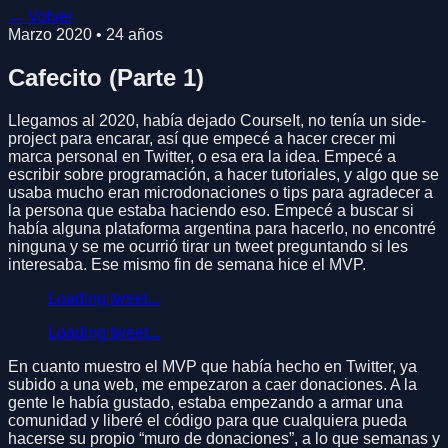
← Volver
Marzo 2020
•
24
años
Cafecito (Parte 1)
Llegamos al 2020, había dejado CourseIt, no tenía un side-
project para encarar, así que empecé a hacer crecer mi
marca personal en Twitter, o esa era la idea. Empecé a
escribir sobre programación, a hacer tutoriales, y algo que se
usaba mucho eran microdonaciones o tips para agradecer a
la persona que estaba haciendo eso. Empecé a buscar si
había alguna plataforma argentina para hacerlo, no encontré
ninguna y se me ocurrió tirar un tweet preguntando si les
interesaba. Ese mismo fin de semana hice el MVP.
Loading tweet...
Loading tweet...
En cuanto muestro el MVP que había hecho en Twitter, ya
subido a una web, me empezaron a caer donaciones. A la
gente le había gustado, estaba empezando a armar una
comunidad y liberé el código para que cualquiera pueda
hacerse su propio “muro de donaciones”, a lo que semanas y